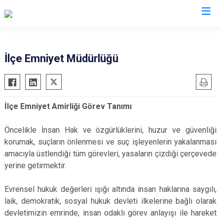
Diyarbakır
İlçe Emniyet Müdürlüğü
Bismil
Kocaköy
Çermik
Kulp
İlçe Emniyet Amirliği Görev Tanımı
Çınar
Lice
Çüngüş
Silvan
Öncelikle İnsan Hak ve özgürlüklerini, huzur ve güvenliği
Dicle
Bağlar
korumak, suçların önlenmesi ve suç işleyenlerin yakalanması
amacıyla üstlendiği tüm görevleri, yasaların çizdiği çerçevede
Eğil
Kayapınar
yerine getirmektir.
Ergani
Yenişehir
Hani
Sur
Evrensel hukuk değerleri ışığı altında insan haklarına saygılı,
Hazro
laik, demokratik, sosyal hukuk devleti ilkelerine bağlı olarak
devletimizin emrinde, insan odaklı görev anlayışı ile hareket