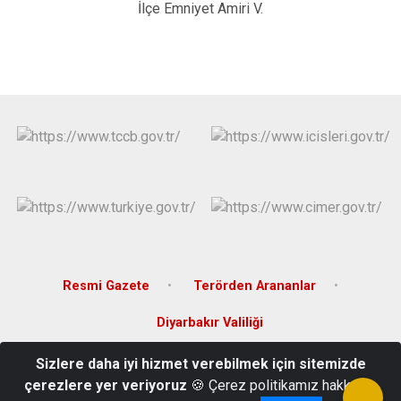
İlçe Emniyet Amiri V.
Resmi Gazete
Terörden Arananlar
Diyarbakır Valiliği
Sizlere daha iyi hizmet verebilmek için sitemizde
Karşıyaka Mahallesi, hükümet konagı, 21870 Çüngüş/Diyarbakır
çerezlere yer veriyoruz
🍪 Çerez politikamız hakkında
(412) 541 20 06