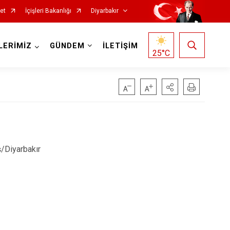
et
İçişleri Bakanlığı
Diyarbakır
LERİMİZ
GÜNDEM
İLETİŞİM
25
°C
Kocaköy
/Diyarbakır
Kulp
Lice
Silvan
Bağlar