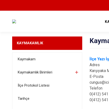
K
Kayma
KAYMAKAMLIK
İlçe Yazı İ
Kaymakam
Adres
Karşıyaka 
Kaymakamlık Birimleri
E-Posta
cungus@icis
İlçe Protokol Listesi
Telefon
0(412) 541
Tarihçe
0(412) 541