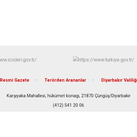
Eğil
Ergani
Hani
Hazro
Resmi Gazete
Terörden Arananlar
Diyarbakır Valiliğ
Karşıyaka Mahallesi, hükümet konagı, 21870 Çüngüş/Diyarbakır
(412) 541 20 06