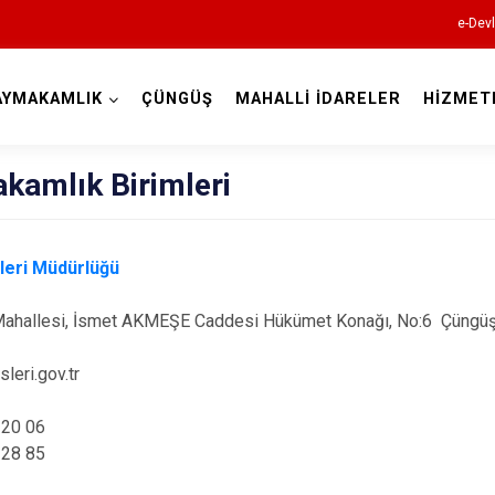
e-Devl
AYMAKAMLIK
ÇÜNGÜŞ
MAHALLİ İDARELER
HİZMET
Diyarbakır
kamlık Birimleri
şleri Müdürlüğü
Bismil
Mahallesi, İsmet AKMEŞE Caddesi Hükümet Konağı, No:6 Çüngüş
Çermik
leri.gov.tr
Çınar
Çüngüş
 20 06
 28 85
Dicle