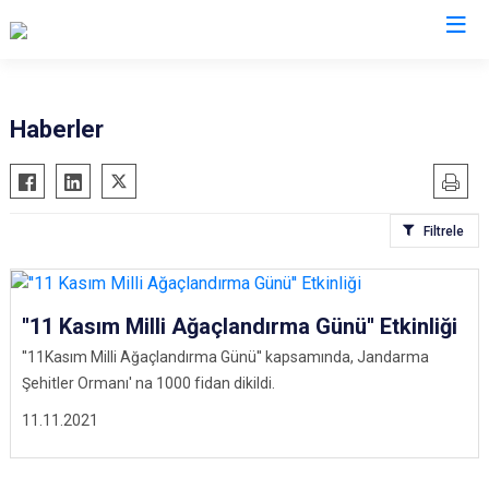
Diyarbakır
Haberler
Bismil
Kocaköy
Çermik
Kulp
Filtrele
Çınar
Lice
Çüngüş
Silvan
Dicle
Bağlar
''11 Kasım Milli Ağaçlandırma Günü'' Etkinliği
Eğil
Kayapınar
''11Kasım Milli Ağaçlandırma Günü'' kapsamında, Jandarma
Ergani
Yenişehir
Şehitler Ormanı' na 1000 fidan dikildi.
Hani
Sur
11.11.2021
Hazro