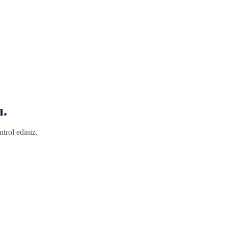
ı.
trol ediniz.