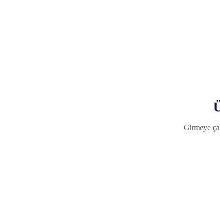
Ü
Girmeye çal